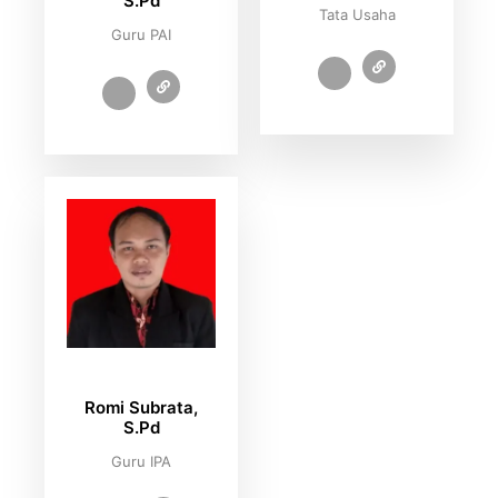
S.Pd
Tata Usaha
Guru PAI
Romi Subrata,
S.Pd
Guru IPA