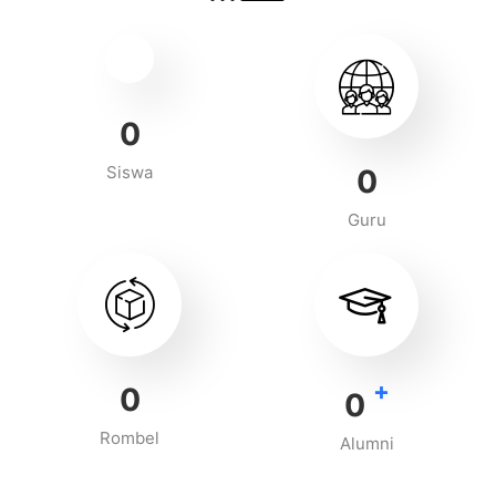
0
Siswa
0
Guru
+
0
0
Rombel
Alumni